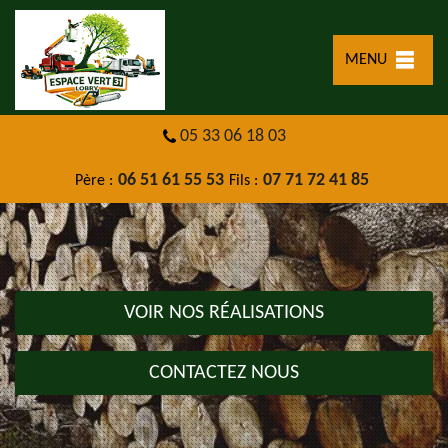
MENU
05 33 06 18 03
06 51 61 55 53
07 71 72 41 85
Père :
Fils :
VOIR NOS RÉALISATIONS
CONTACTEZ NOUS