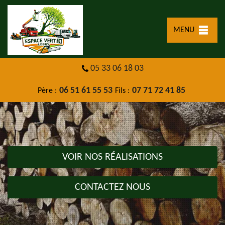
MENU
05 33 06 18 03
06 51 61 55 53
07 71 72 41 85
Père :
Fils :
VOIR NOS RÉALISATIONS
CONTACTEZ NOUS