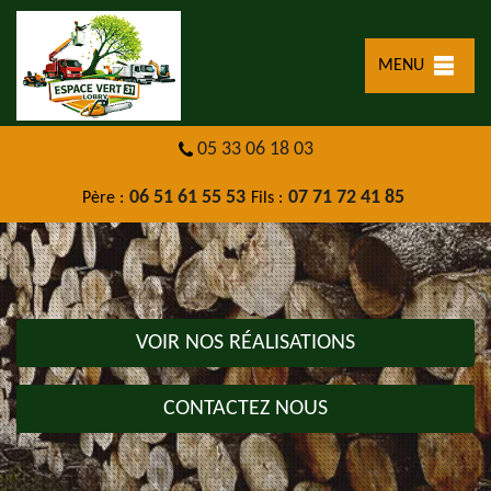
MENU
05 33 06 18 03
06 51 61 55 53
07 71 72 41 85
Père :
Fils :
VOIR NOS RÉALISATIONS
CONTACTEZ NOUS