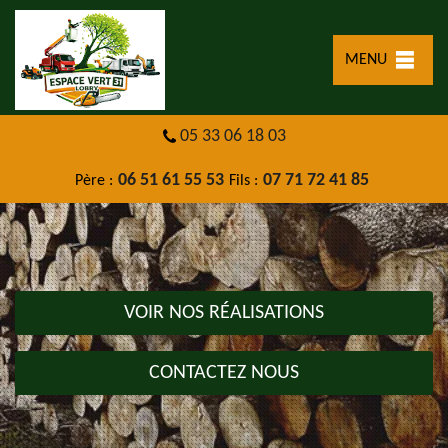
MENU
05 33 06 18 03
06 51 61 55 53
07 71 72 41 85
Père :
Fils :
VOIR NOS RÉALISATIONS
CONTACTEZ NOUS