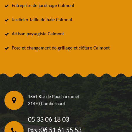
Entreprise de jardinage Calmont
Jardinier taille de haie Calmont
Artisan paysagiste Calmont
Pose et changement de grillage et clôture Calmont
1861 Rte de Poucharramet
31470 Cambernard
05 33 06 18 03
06 51 61 55 53
Père :