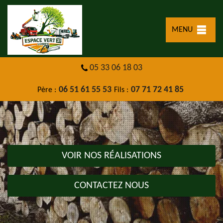
MENU
05 33 06 18 03
06 51 61 55 53
07 71 72 41 85
Père :
Fils :
VOIR NOS RÉALISATIONS
CONTACTEZ NOUS