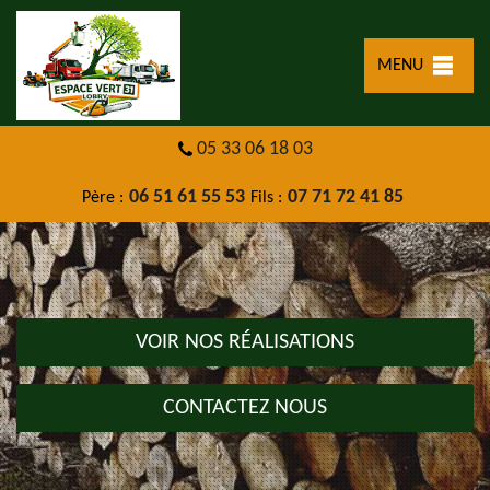
MENU
05 33 06 18 03
06 51 61 55 53
07 71 72 41 85
Père :
Fils :
VOIR NOS RÉALISATIONS
CONTACTEZ NOUS