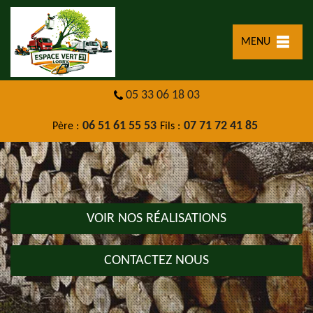
MENU
05 33 06 18 03
06 51 61 55 53
07 71 72 41 85
Père :
Fils :
VOIR NOS RÉALISATIONS
CONTACTEZ NOUS