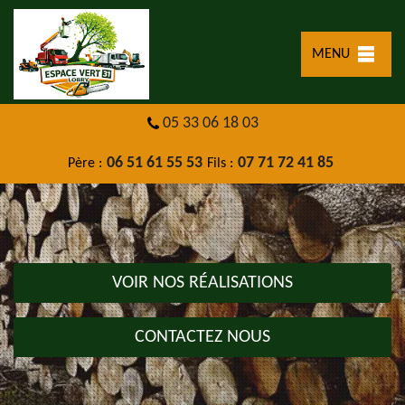
MENU
05 33 06 18 03
06 51 61 55 53
07 71 72 41 85
Père :
Fils :
VOIR NOS RÉALISATIONS
CONTACTEZ NOUS