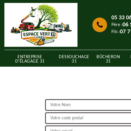
05 33 0
06 
Père :
07 7
Fils :
ENTREPRISE
DESSOUCHAGE
BÛCHERON
D'ÉLAGAGE 31
31
31