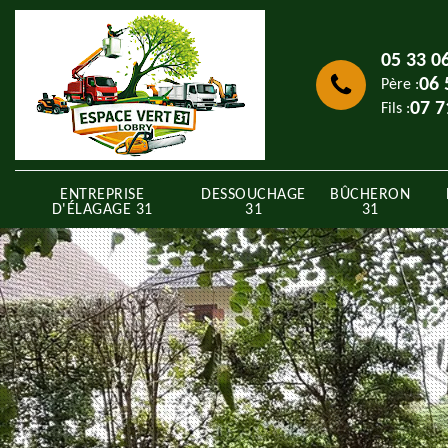
05 33 0
06 
Père :
07 7
Fils :
ENTREPRISE
DESSOUCHAGE
BÛCHERON
D'ÉLAGAGE 31
31
31