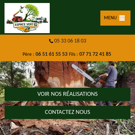
MENU
05 33 06 18 03
06 51 61 55 53
07 71 72 41 85
Père :
Fils :
VOIR NOS RÉALISATIONS
CONTACTEZ NOUS