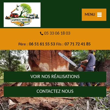
MENU
05 33 06 18 03
06 51 61 55 53
07 71 72 41 85
Père :
Fils :
VOIR NOS RÉALISATIONS
CONTACTEZ NOUS