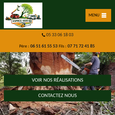
MENU
05 33 06 18 03
06 51 61 55 53
07 71 72 41 85
Père :
Fils :
VOIR NOS RÉALISATIONS
CONTACTEZ NOUS