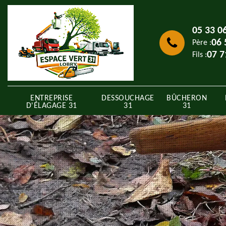
05 33 0
06 
Père :
07 7
Fils :
ENTREPRISE
DESSOUCHAGE
BÛCHERON
D'ÉLAGAGE 31
31
31