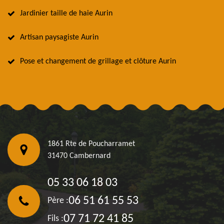
Jardinier taille de haie Aurin
Artisan paysagiste Aurin
Pose et changement de grillage et clôture Aurin
1861 Rte de Poucharramet
31470 Cambernard
05 33 06 18 03
06 51 61 55 53
Père :
07 71 72 41 85
Fils :