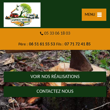
MENU
05 33 06 18 03
06 51 61 55 53
07 71 72 41 85
Père :
Fils :
VOIR NOS RÉALISATIONS
CONTACTEZ NOUS