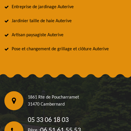
Entreprise de jardinage Auterive
Jardinier taille de haie Auterive
Artisan paysagiste Auterive
Pose et changement de grillage et clôture Auterive
1861 Rte de Poucharramet
31470 Cambernard
05 33 06 18 03
06 51 61 55 53
Père :