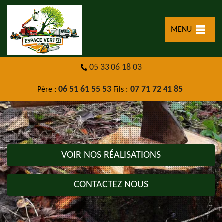
MENU
05 33 06 18 03
06 51 61 55 53
07 71 72 41 85
Père :
Fils :
VOIR NOS RÉALISATIONS
CONTACTEZ NOUS