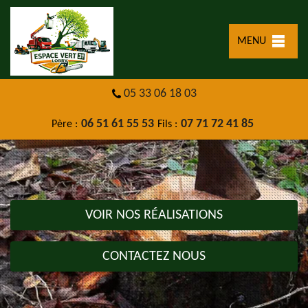
MENU
05 33 06 18 03
06 51 61 55 53
07 71 72 41 85
Père :
Fils :
VOIR NOS RÉALISATIONS
CONTACTEZ NOUS