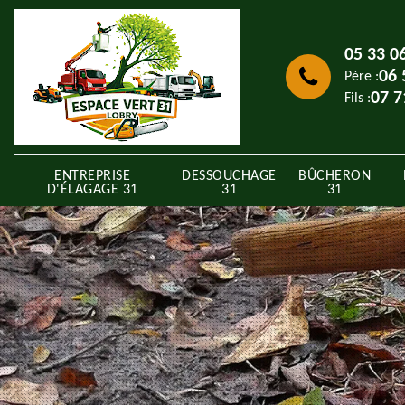
05 33 0
06 
Père :
07 7
Fils :
ENTREPRISE
DESSOUCHAGE
BÛCHERON
D'ÉLAGAGE 31
31
31