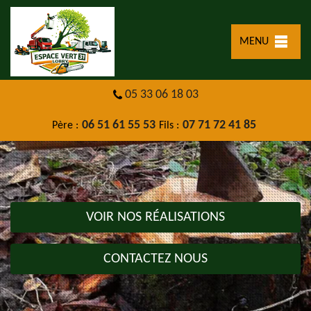
MENU
05 33 06 18 03
06 51 61 55 53
07 71 72 41 85
Père :
Fils :
VOIR NOS RÉALISATIONS
CONTACTEZ NOUS