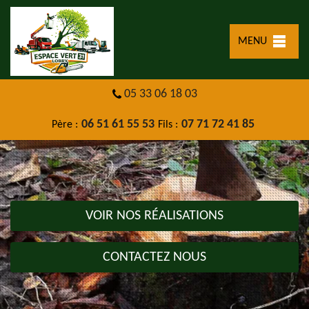
MENU
05 33 06 18 03
06 51 61 55 53
07 71 72 41 85
Père :
Fils :
VOIR NOS RÉALISATIONS
CONTACTEZ NOUS