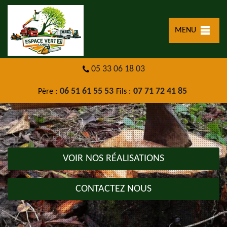
MENU
05 33 06 18 03
06 51 61 55 53
07 71 72 41 85
Père :
Fils :
VOIR NOS RÉALISATIONS
CONTACTEZ NOUS