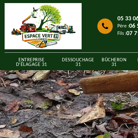
05 33 0
06 
Père :
07 7
Fils :
ENTREPRISE
DESSOUCHAGE
BÛCHERON
D'ÉLAGAGE 31
31
31