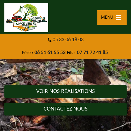
MENU
05 33 06 18 03
06 51 61 55 53
07 71 72 41 85
Père :
Fils :
VOIR NOS RÉALISATIONS
CONTACTEZ NOUS