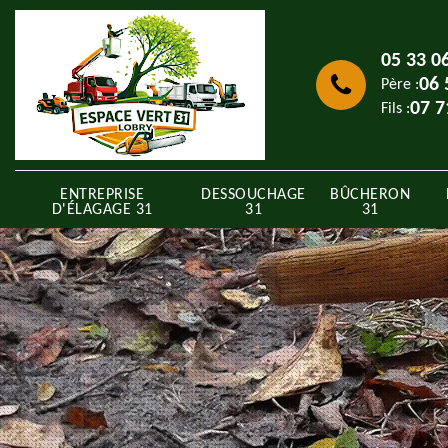
05 33 0
06 
Père :
07 7
Fils :
ENTREPRISE
DESSOUCHAGE
BÛCHERON
D'ÉLAGAGE 31
31
31