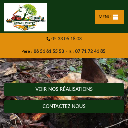
MENU
05 33 06 18 03
06 51 61 55 53
07 71 72 41 85
Père :
Fils :
VOIR NOS RÉALISATIONS
CONTACTEZ NOUS