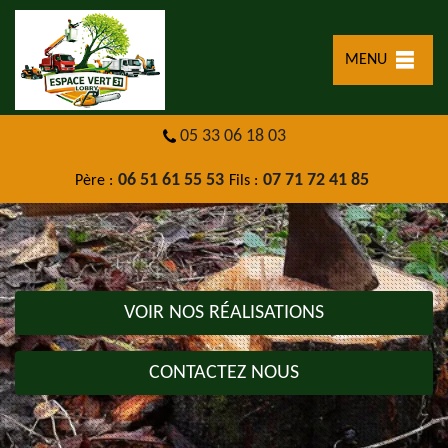
MENU
05 33 06 18 03
06 51 61 55 53
07 71 72 41 85
Père :
Fils :
VOIR NOS RÉALISATIONS
CONTACTEZ NOUS