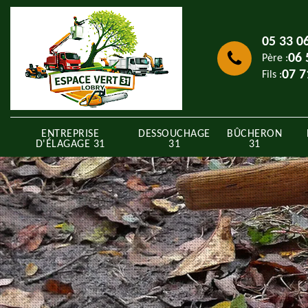
05 33 0
06 
Père :
07 7
Fils :
ENTREPRISE
DESSOUCHAGE
BÛCHERON
D'ÉLAGAGE 31
31
31