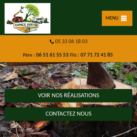
MENU
05 33 06 18 03
06 51 61 55 53
07 71 72 41 85
Père :
Fils :
VOIR NOS RÉALISATIONS
CONTACTEZ NOUS