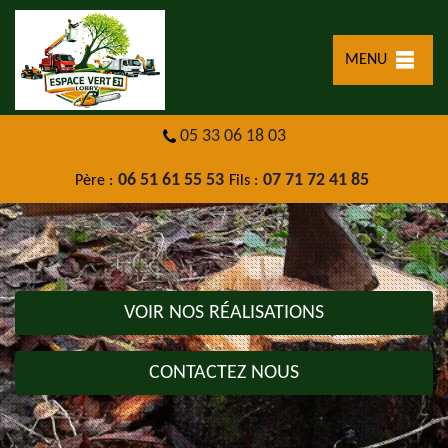
MENU
05 33 06 18 03
06 51 61 55 53
07 71 72 41 85
Père :
Fils :
VOIR NOS RÉALISATIONS
CONTACTEZ NOUS