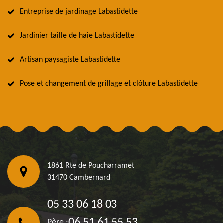
Entreprise de jardinage Labastidette
Jardinier taille de haie Labastidette
Artisan paysagiste Labastidette
Pose et changement de grillage et clôture Labastidette
1861 Rte de Poucharramet
31470 Cambernard
05 33 06 18 03
06 51 61 55 53
Père :