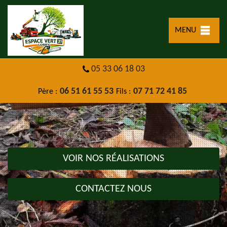
MENU
05 33 06 18 03
06 51 61 55 53
07 71 72 41 85
Père :
Fils :
VOIR NOS RÉALISATIONS
CONTACTEZ NOUS