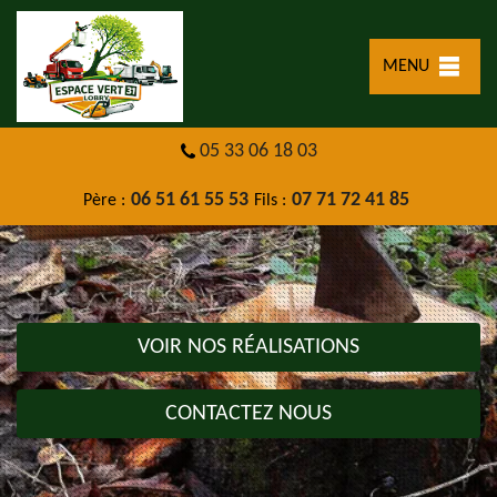
MENU
05 33 06 18 03
06 51 61 55 53
07 71 72 41 85
Père :
Fils :
VOIR NOS RÉALISATIONS
CONTACTEZ NOUS