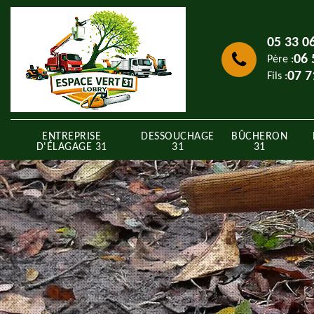
05 33 0
06 
Père :
07 7
Fils :
ENTREPRISE
DESSOUCHAGE
BÛCHERON
D'ÉLAGAGE 31
31
31