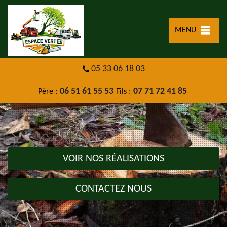
MENU
05 33 06 18 03
06 51 61 55 53
07 71 72 41 85
Père :
Fils :
VOIR NOS RÉALISATIONS
CONTACTEZ NOUS