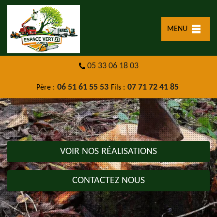
MENU
05 33 06 18 03
06 51 61 55 53
07 71 72 41 85
Père :
Fils :
VOIR NOS RÉALISATIONS
CONTACTEZ NOUS