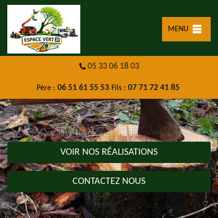
MENU
05 33 06 18 03
06 51 61 55 53
07 71 72 41 85
Père :
Fils :
VOIR NOS RÉALISATIONS
CONTACTEZ NOUS