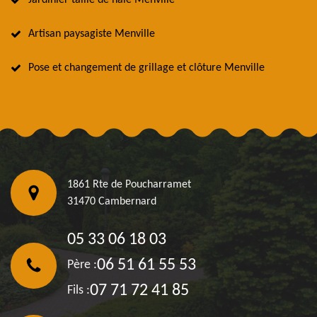
Jardinier taille de haie Menville
Artisan paysagiste Menville
Pose et changement de grillage et clôture Menville
1861 Rte de Poucharramet
31470 Cambernard
05 33 06 18 03
06 51 61 55 53
Père :
07 71 72 41 85
Fils :