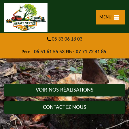
MENU
05 33 06 18 03
06 51 61 55 53
07 71 72 41 85
Père :
Fils :
VOIR NOS RÉALISATIONS
CONTACTEZ NOUS