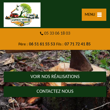
MENU
05 33 06 18 03
06 51 61 55 53
07 71 72 41 85
Père :
Fils :
VOIR NOS RÉALISATIONS
CONTACTEZ NOUS