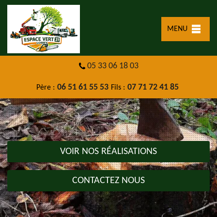
MENU
05 33 06 18 03
06 51 61 55 53
07 71 72 41 85
Père :
Fils :
VOIR NOS RÉALISATIONS
CONTACTEZ NOUS