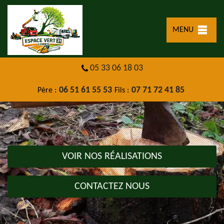
MENU
05 33 06 18 03
06 51 61 55 53
07 71 72 41 85
Père :
Fils :
VOIR NOS RÉALISATIONS
CONTACTEZ NOUS