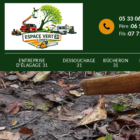
05 33 0
06 
Père :
07 7
Fils :
ENTREPRISE
DESSOUCHAGE
BÛCHERON
D'ÉLAGAGE 31
31
31