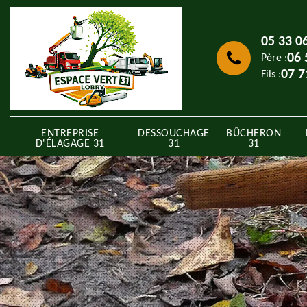
05 33 0
06 
Père :
07 7
Fils :
ENTREPRISE
DESSOUCHAGE
BÛCHERON
D'ÉLAGAGE 31
31
31