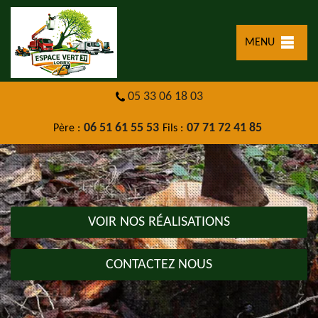
MENU
05 33 06 18 03
06 51 61 55 53
07 71 72 41 85
Père :
Fils :
VOIR NOS RÉALISATIONS
CONTACTEZ NOUS