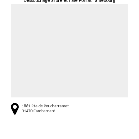
Dessouchage arbre et haie Ponlat Taillebourg
1861 Rte de Poucharramet
31470 Cambernard