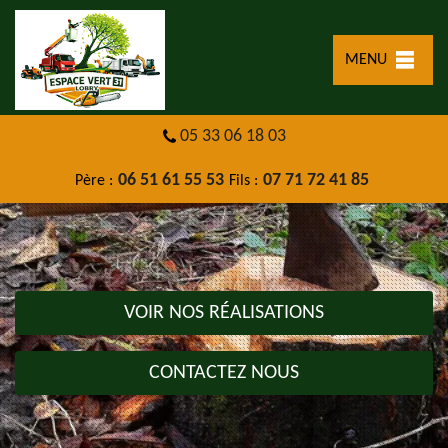
MENU
05 33 06 18 03
06 51 61 55 53
07 71 72 41 85
Père :
Fils :
VOIR NOS RÉALISATIONS
CONTACTEZ NOUS