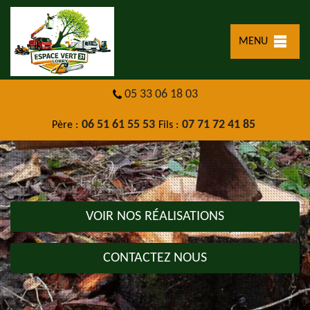
MENU
05 33 06 18 03
06 51 61 55 53
07 71 72 41 85
Père :
Fils :
VOIR NOS RÉALISATIONS
CONTACTEZ NOUS