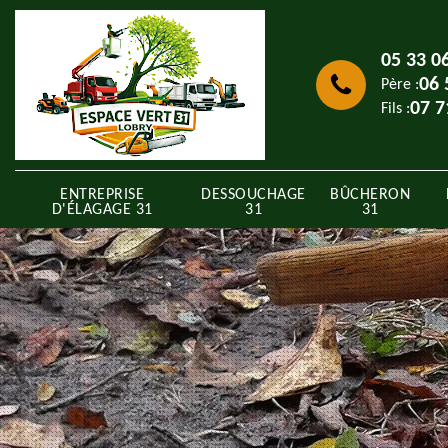
05 33 0
06 
Père :
07 7
Fils :
ENTREPRISE
DESSOUCHAGE
BÛCHERON
D'ÉLAGAGE 31
31
31