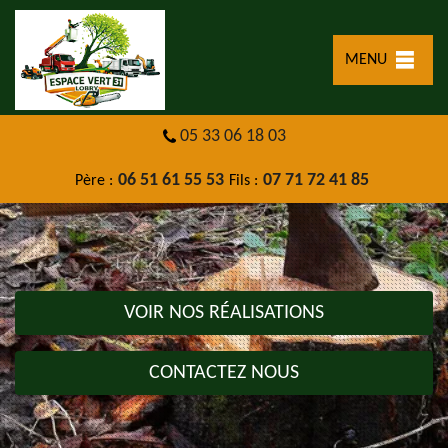
MENU
05 33 06 18 03
06 51 61 55 53
07 71 72 41 85
Père :
Fils :
VOIR NOS RÉALISATIONS
CONTACTEZ NOUS