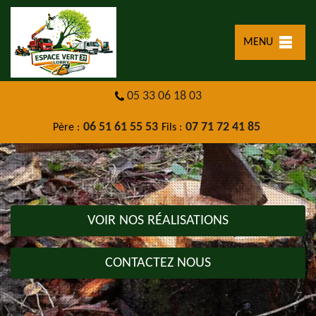
MENU
05 33 06 18 03
06 51 61 55 53
07 71 72 41 85
Père :
Fils :
VOIR NOS RÉALISATIONS
CONTACTEZ NOUS