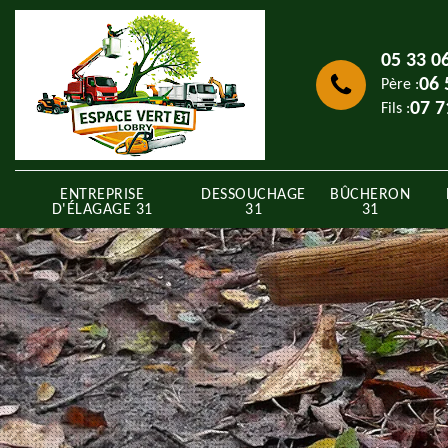
05 33 0
06 
Père :
07 7
Fils :
ENTREPRISE
DESSOUCHAGE
BÛCHERON
D'ÉLAGAGE 31
31
31