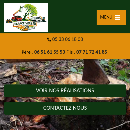
MENU
05 33 06 18 03
06 51 61 55 53
07 71 72 41 85
Père :
Fils :
VOIR NOS RÉALISATIONS
CONTACTEZ NOUS